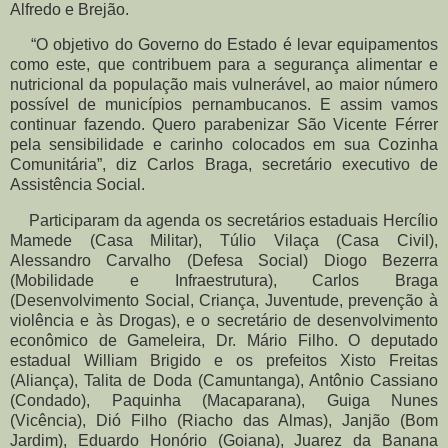
Alfredo e Brejão.
“O objetivo do Governo do Estado é levar equipamentos
como este, que contribuem para a segurança alimentar e
nutricional da população mais vulnerável, ao maior número
possível de municípios pernambucanos. E assim vamos
continuar fazendo. Quero parabenizar São Vicente Férrer
pela sensibilidade e carinho colocados em sua Cozinha
Comunitária”, diz Carlos Braga, secretário executivo de
Assistência Social.
Participaram da agenda os secretários estaduais Hercílio
Mamede (Casa Militar), Túlio Vilaça (Casa Civil),
Alessandro Carvalho (Defesa Social) Diogo Bezerra
(Mobilidade e Infraestrutura), Carlos Braga
(Desenvolvimento Social, Criança, Juventude, prevenção à
violência e às Drogas), e o secretário de desenvolvimento
econômico de Gameleira, Dr. Mário Filho. O deputado
estadual William Brigido e os prefeitos Xisto Freitas
(Aliança), Talita de Doda (Camuntanga), Antônio Cassiano
(Condado), Paquinha (Macaparana), Guiga Nunes
(Vicência), Dió Filho (Riacho das Almas), Janjão (Bom
Jardim), Eduardo Honório (Goiana), Juarez da Banana