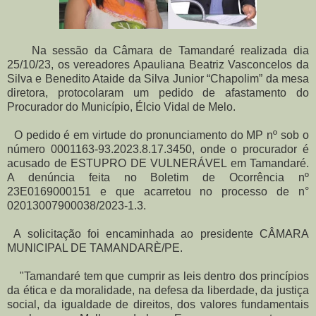
Na sessão da Câmara de Tamandaré realizada dia
25/10/23, os vereadores Apauliana Beatriz Vasconcelos da
Silva e Benedito Ataide da Silva Junior “Chapolim” da mesa
diretora, protocolaram um pedido de afastamento do
Procurador do Município, Élcio Vidal de Melo.
O pedido é em virtude do pronunciamento do MP nº sob o
número 0001163-93.2023.8.17.3450, onde o procurador é
acusado de ESTUPRO DE VULNERÁVEL em Tamandaré.
A denúncia feita no Boletim de Ocorrência nº
23E0169000151 e que acarretou no processo de n°
02013007900038/2023-1.3.
A solicitação foi encaminhada ao presidente CÂMARA
MUNICIPAL DE TAMANDARÈ/PE.
"Tamandaré tem que cumprir as leis dentro dos princípios
da ética e da moralidade, na defesa da liberdade, da justiça
social, da igualdade de direitos, dos valores fundamentais