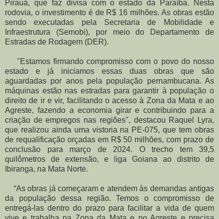
Pirauá, que faz divisa com o estado da Paraíba. Nesta
rodovia, o investimento é de R$ 16 milhões. As obras estão
sendo executadas pela Secretaria de Mobilidade e
Infraestrutura (Semobi), por meio do Departamento de
Estradas de Rodagem (DER).
"Estamos firmando compromisso com o povo do nosso
estado e já iniciamos essas duas obras que são
aguardadas por anos pela população pernambucana. As
máquinas estão nas estradas para garantir à população o
direito de ir e vir, facilitando o acesso à Zona da Mata e ao
Agreste, fazendo a economia girar e contribuindo para a
criação de empregos nas regiões", destacou Raquel Lyra,
que realizou ainda uma vistoria na PE-075, que tem obras
de requalificação orçadas em R$ 50 milhões, com prazo de
conclusão para março de 2024. O trecho tem 39,5
quilômetros de extensão, e liga Goiana ao distrito de
Ibiranga, na Mata Norte.
“As obras já começaram e atendem às demandas antigas
da população dessa região. Temos o compromisso de
entregá-las dentro do prazo para facilitar a vida de quem
vive e trabalha na Zona da Mata e no Agreste e precisa